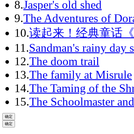
8.
Jasper's old shed
9.
The Adventures of Dor
10.
读起来！经典童话
11.
Sandman's rainy day s
12.
The doom trail
13.
The family at Misrule
14.
The Taming of the Sh
15.
The Schoolmaster and