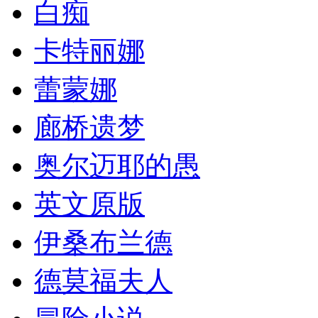
白痴
卡特丽娜
蕾蒙娜
廊桥遗梦
奥尔迈耶的愚
英文原版
伊桑布兰德
德莫福夫人