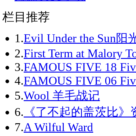
栏目推荐
1.
Evil Under the Sun
2.
First Term at Malory 
3.
FAMOUS FIVE 18 Fiv
4.
FAMOUS FIVE 06 Fiv
5.
Wool 羊毛战记
6.
《了不起的盖茨比》
7.
A Wilful Ward