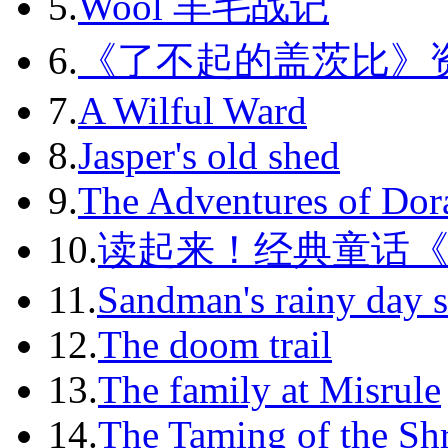
5.
Wool 羊毛战记
6.
《了不起的盖茨比》
7.
A Wilful Ward
8.
Jasper's old shed
9.
The Adventures of Dor
10.
读起来！经典童话
11.
Sandman's rainy day s
12.
The doom trail
13.
The family at Misrule
14.
The Taming of the Sh