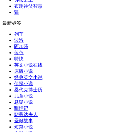
布朗神父智慧
猫
最新标签
列车
波洛
阿加莎
蓝色
特快
英文小说在线
原版小说
经典英文小说
侦探小说
桑代克博士历
儿童小说
悬疑小说
驯悍记
悲翡达夫人
圣诞故事
短篇小说