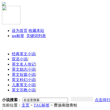
设为首页
收藏本站
tag标签
关键词列表
经典英文小说
|
双语小说
|
英文名人传记
|
英文励志小说
|
英文短篇小说
|
英文科幻小说
|
儿童英文小说
|
英文宗教小说
|
小说搜索
：
点击排
当前位置：
主页
>
TAG标签
> 费迪南德青蛙