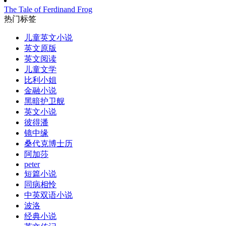
The Tale of Ferdinand Frog
热门标签
儿童英文小说
英文原版
英文阅读
儿童文学
比利小姐
金融小说
黑暗护卫舰
英文小说
彼得潘
镜中缘
桑代克博士历
阿加莎
peter
短篇小说
同病相怜
中英双语小说
波洛
经典小说