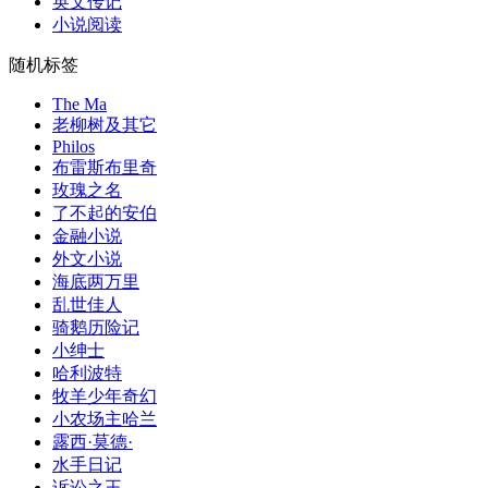
英文传记
小说阅读
随机标签
The Ma
老柳树及其它
Philos
布雷斯布里奇
玫瑰之名
了不起的安伯
金融小说
外文小说
海底两万里
乱世佳人
骑鹅历险记
小绅士
哈利波特
牧羊少年奇幻
小农场主哈兰
露西·莫德·
水手日记
诉讼之王