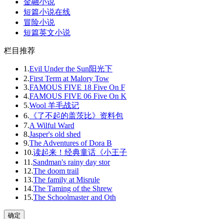
金融小说
短篇小说在线
冒险小说
短篇英文小说
栏目推荐
1.
Evil Under the Sun阳光下
2.
First Term at Malory Tow
3.
FAMOUS FIVE 18 Five On F
4.
FAMOUS FIVE 06 Five On K
5.
Wool 羊毛战记
6.
《了不起的盖茨比》资料包
7.
A Wilful Ward
8.
Jasper's old shed
9.
The Adventures of Dora B
10.
读起来！经典童话《小王子
11.
Sandman's rainy day stor
12.
The doom trail
13.
The family at Misrule
14.
The Taming of the Shrew
15.
The Schoolmaster and Oth