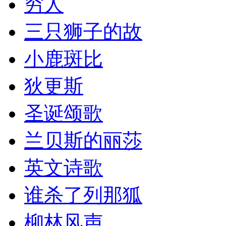
穷人
三只狮子的故
小鹿斑比
狄更斯
圣诞颂歌
兰贝斯的丽莎
英文诗歌
谁杀了列那狐
柳林风声