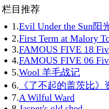
栏目推荐
1.
Evil Under the Sun
2.
First Term at Malory 
3.
FAMOUS FIVE 18 Fiv
4.
FAMOUS FIVE 06 Fiv
5.
Wool 羊毛战记
6.
《了不起的盖茨比》
7.
A Wilful Ward
8.
Jasper's old shed