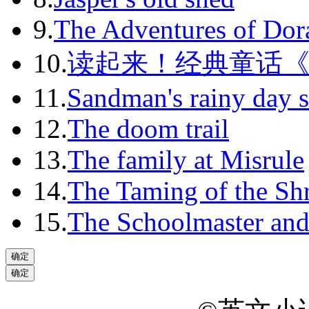
9.
The Adventures of Dor
10.
读起来！经典童话
11.
Sandman's rainy day s
12.
The doom trail
13.
The family at Misrule
14.
The Taming of the Sh
15.
The Schoolmaster and