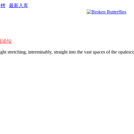
行榜
最新入库
语论坛
 stretching, interminably, straight into the vast spaces of the opalesc