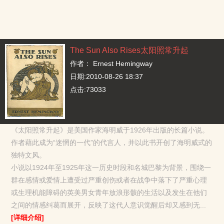
The Sun Also Rises太阳照常升起
作者：
Ernest Hemingway
日期:2010-08-26 18:37
点击:73033
《太阳照常升起》是美国作家海明威于1926年出版的长篇小说。
作者藉此成为“迷惘的一代”的代言人，并以此书开创了海明威式的
独特文风。
小说以1924年至1925年这一历史时段和名城巴黎为背景，围绕一
群在感情或爱情上遭受过严重创伤或者在战争中落下了严重心理
或生理机能障碍的英美男女青年放浪形骸的生活以及发生在他们
之间的情感纠葛而展开，反映了这代人意识觉醒后却又感到无...
[详细介绍]