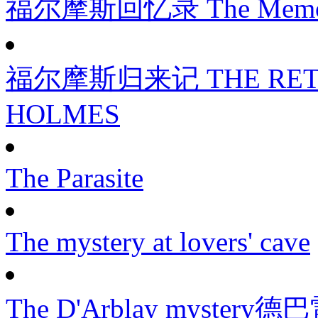
福尔摩斯回忆录 The Memoirs 
福尔摩斯归来记 THE RETU
HOLMES
The Parasite
The mystery at lovers' cave
The D'Arblay myster