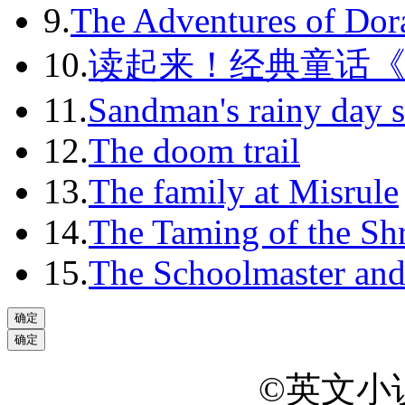
9.
The Adventures of Dor
10.
读起来！经典童话
11.
Sandman's rainy day s
12.
The doom trail
13.
The family at Misrule
14.
The Taming of the Sh
15.
The Schoolmaster and
©英文小说网