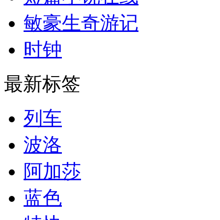
敏豪生奇游记
时钟
最新标签
列车
波洛
阿加莎
蓝色