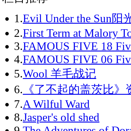
1.
Evil Under the Sun
2.
First Term at Malory 
3.
FAMOUS FIVE 18 Fiv
4.
FAMOUS FIVE 06 Fiv
5.
Wool 羊毛战记
6.
《了不起的盖茨比》
7.
A Wilful Ward
8.
Jasper's old shed
9.
The Adventures of Dor