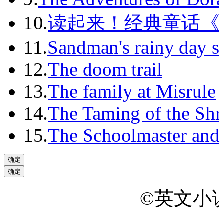
10.
读起来！经典童话
11.
Sandman's rainy day s
12.
The doom trail
13.
The family at Misrule
14.
The Taming of the Sh
15.
The Schoolmaster and
©英文小说网