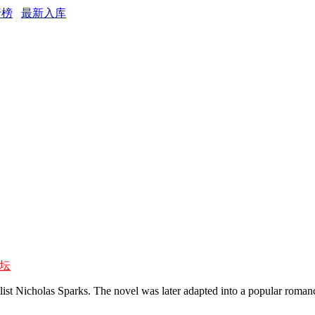
行榜
最新入库
坛
t Nicholas Sparks. The novel was later adapted into a popular romanc