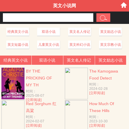
英文小说网
经典英文小说
双语小说
英文名人传记
英文励志小说
英文短篇小说
儿童英文小说
英文科幻小说
英文宗教小说
经典英文小说
双语小说
英文名人传记
英文励志小说
BY THE
The Kamogawa
PRICKING OF
Food Detect
时间：
MY TH
2024-02-28
时间：
[立即阅读]
2025-08-07
[立即阅读]
Red Sorghum 红
How Much Of
高粱
These Hills
时间：
时间：
2024-02-07
2023-10-30
[立即阅读]
[立即阅读]