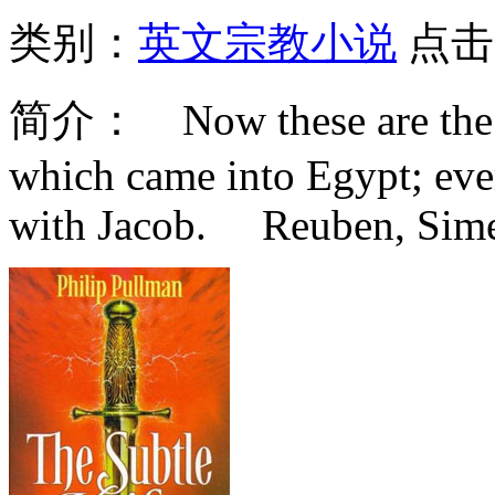
类别：
英文宗教小说
点击
简介：
Now these are the n
which came into Egypt; ev
with Jacob. Reuben, Simeo