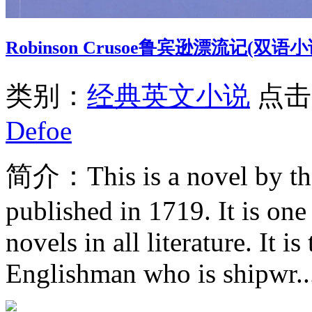
Robinson Crusoe鲁宾逊漂流记(双语小
类别：
经典英文小说
点击次
Defoe
简介：
This is a novel by t
published in 1719. It is on
novels in all literature. It 
Englishman who is shipwr..