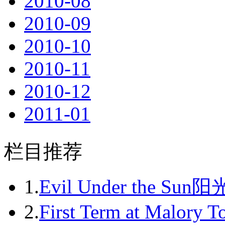
2010-08
2010-09
2010-10
2010-11
2010-12
2011-01
2011-02
栏目推荐
2011-03
2011-04
1.
Evil Under the Sun
2011-05
2.
First Term at Malory 