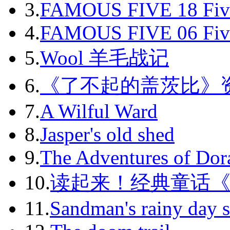
2011-06
3.
FAMOUS FIVE 18 Fiv
2011-07
4.
FAMOUS FIVE 06 Fiv
2011-08
5.
Wool 羊毛战记
2011-09
6.
《了不起的盖茨比》
2011-10
7.
A Wilful Ward
2011-11
8.
Jasper's old shed
2011-12
9.
The Adventures of Dor
2012-01
10.
读起来！经典童话
2012-02
11.
Sandman's rainy day s
2012-03