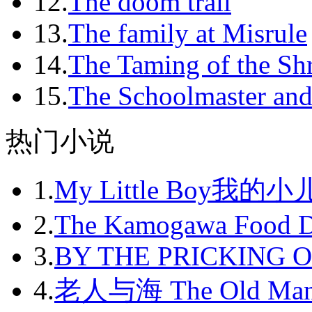
12.
The doom trail
2012-04
13.
The family at Misrule
2012-05
14.
The Taming of the Sh
2012-06
15.
The Schoolmaster and
2012-07
2012-08
热门小说
2012-09
1.
My Little Boy我的
2012-10
2012-11
2.
The Kamogawa Food D
2012-12
3.
BY THE PRICKING 
2013-01
4.
老人与海 The Old Man