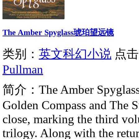
The Amber Spyglass琥珀望远镜
类别：
英文科幻小说
点击
Pullman
简介：
The Amber Spyglass 
Golden Compass and The Sub
close, marking the third vo
trilogy. Along with the retur