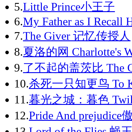
2013-02
5.
Little Prince小王子
2013-03
6.
My Father as I Recall 
2013-04
7.
The Giver 记忆传授人
2013-05
8.
夏洛的网 Charlotte's 
2013-06
9.
了不起的盖茨比 The Gr
2013-07
2013-08
10.
杀死一只知更鸟 To Kil
2013-09
11.
暮光之城：暮色 Twili
2013-10
12.
Pride And prejudic
2013-11
13.
Lord of the Flies 蝇