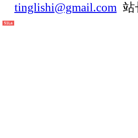
2014-10
tinglishi@gmail.com
站长
2014-11
51La
2014-12
2015-01
2015-02
2015-03
2015-04
2015-05
2015-06
2015-07