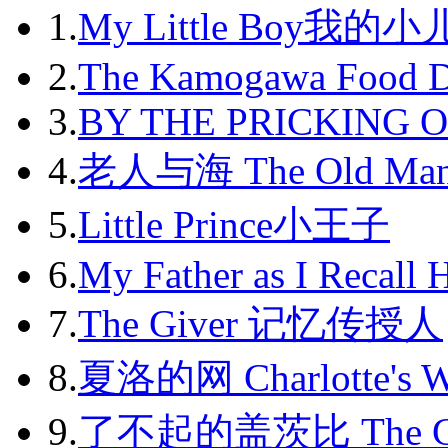
1.
My Little Boy我的
2012-10
2012-11
2.
The Kamogawa Food D
2012-12
3.
BY THE PRICKING 
2013-01
4.
老人与海 The Old Man
2013-02
5.
Little Prince小王子
2013-03
6.
My Father as I Recall 
2013-04
7.
The Giver 记忆传授人
2013-05
8.
夏洛的网 Charlotte's 
2013-06
9.
了不起的盖茨比 The Gr
2013-07