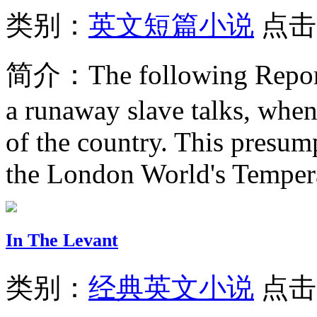
类别：
英文短篇小说
点击
简介：
The following Repor
a runaway slave talks, when
of the country. This presum
the London World's Tempera
In The Levant
类别：
经典英文小说
点击