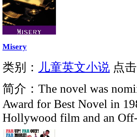
Misery
类别：
儿童英文小说
点击
简介：
The novel was nomin
Award for Best Novel in 198
Hollywood film and an Off-