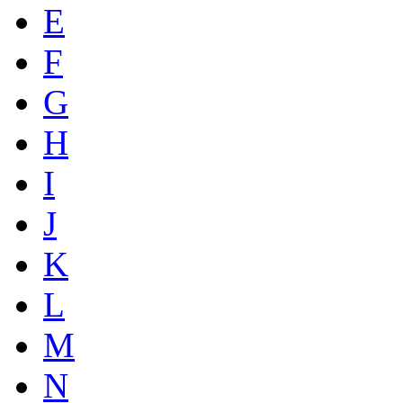
E
F
G
H
I
J
K
L
M
N