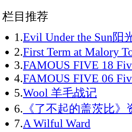
2011-02
栏目推荐
2011-03
2011-04
1.
Evil Under the Sun
2011-05
2.
First Term at Malory 
2011-06
3.
FAMOUS FIVE 18 Fiv
2011-07
4.
FAMOUS FIVE 06 Fiv
2011-08
5.
Wool 羊毛战记
2011-09
6.
《了不起的盖茨比》
2011-10
7.
A Wilful Ward
2011-11