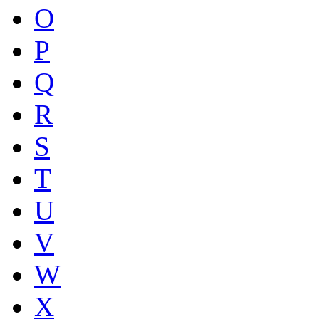
O
P
Q
R
S
T
U
V
W
X