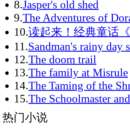
8.
Jasper's old shed
2011-12
9.
The Adventures of Dor
2012-01
10.
读起来！经典童话
2012-02
11.
Sandman's rainy day s
2012-03
12.
The doom trail
2012-04
13.
The family at Misrule
2012-05
14.
The Taming of the Sh
2012-06
15.
The Schoolmaster and
2012-07
2012-08
热门小说
2012-09