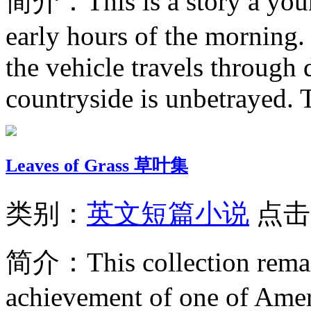
简介：
This is a story a you
early hours of the morning. 
the vehicle travels through 
countryside is unbetrayed. T
Leaves of Grass 草叶集
类别：
英文短篇小说
点击
简介：
This collection rem
achievement of one of Ameri