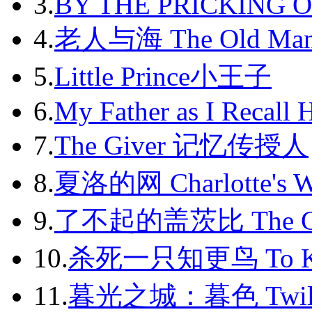
2012-12
3.
BY THE PRICKING 
2013-01
4.
老人与海 The Old Man
2013-02
5.
Little Prince小王子
2013-03
6.
My Father as I Recall 
2013-04
7.
The Giver 记忆传授人
2013-05
8.
夏洛的网 Charlotte's 
2013-06
9.
了不起的盖茨比 The Gr
2013-07
2013-08
10.
杀死一只知更鸟 To Kil
2013-09
11.
暮光之城：暮色 Twili