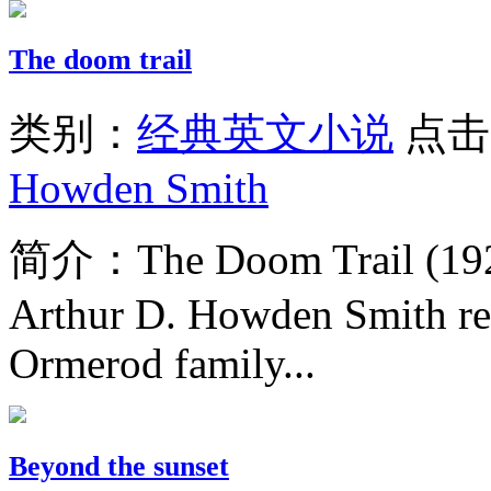
The doom trail
类别：
经典英文小说
点击
Howden Smith
简介：
The Doom Trail (1921
Arthur D. Howden Smith reg
Ormerod family...
Beyond the sunset