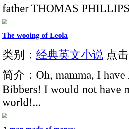
father THOMAS PHILLIPS.
The wooing of Leola
类别：
经典英文小说
点击
简介：
Oh, mamma, I have h
Bibbers! I would not have m
world!...