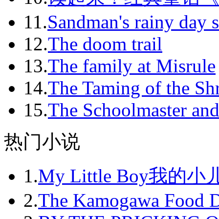
2012-02
11.
Sandman's rainy day s
2012-03
12.
The doom trail
2012-04
13.
The family at Misrule
2012-05
14.
The Taming of the Sh
2012-06
15.
The Schoolmaster and
2012-07
2012-08
热门小说
2012-09
1.
My Little Boy我的
2012-10
2012-11
2.
The Kamogawa Food D