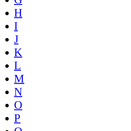
H
I
J
K
L
M
N
O
P