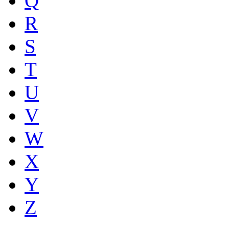
Q
R
S
T
U
V
W
X
Y
Z