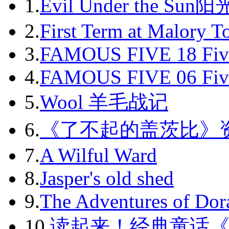
2011-04
1.
Evil Under the Sun
2011-05
2.
First Term at Malory 
2011-06
3.
FAMOUS FIVE 18 Fiv
2011-07
4.
FAMOUS FIVE 06 Fiv
2011-08
5.
Wool 羊毛战记
2011-09
6.
《了不起的盖茨比》
2011-10
7.
A Wilful Ward
2011-11
8.
Jasper's old shed
2011-12
9.
The Adventures of Dor
2012-01
10.
读起来！经典童话