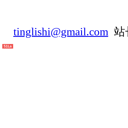
2014-08
2014-09
2014-10
tinglishi@gmail.com
站长
2014-11
51La
2014-12
2015-01
2015-02
2015-03
2015-04
2015-05