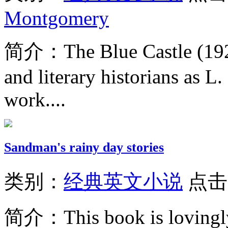
Montgomery
简介：
The Blue Castle (192
and literary historians as 
work....
Sandman's rainy day stories
类别：
经典英文小说
点击
简介：
This book is loving