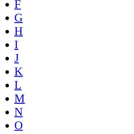
F
G
H
I
J
K
L
M
N
O