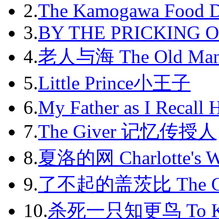
2012-11
2.
The Kamogawa Food D
2012-12
3.
BY THE PRICKING 
2013-01
4.
老人与海 The Old Man
2013-02
5.
Little Prince小王子
2013-03
6.
My Father as I Recall 
2013-04
7.
The Giver 记忆传授人
2013-05
8.
夏洛的网 Charlotte's 
2013-06
9.
了不起的盖茨比 The Gr
2013-07
2013-08
10.
杀死一只知更鸟 To Kil