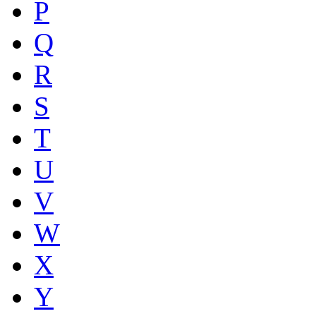
P
Q
R
S
T
U
V
W
X
Y