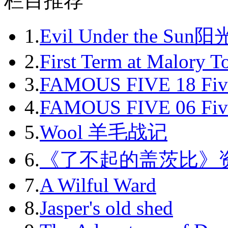
栏目推荐
2011-03
2011-04
1.
Evil Under the Sun
2011-05
2.
First Term at Malory 
2011-06
3.
FAMOUS FIVE 18 Fiv
2011-07
4.
FAMOUS FIVE 06 Fiv
2011-08
5.
Wool 羊毛战记
2011-09
6.
《了不起的盖茨比》
2011-10
7.
A Wilful Ward
2011-11
8.
Jasper's old shed
2011-12