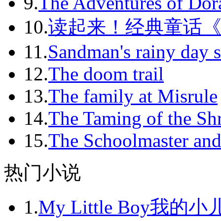
9.
The Adventures of Dor
2012-01
10.
读起来！经典童话
2012-02
11.
Sandman's rainy day s
2012-03
12.
The doom trail
2012-04
13.
The family at Misrule
2012-05
14.
The Taming of the Sh
2012-06
15.
The Schoolmaster and
2012-07
2012-08
热门小说
2012-09
1.
My Little Boy我的
2012-10