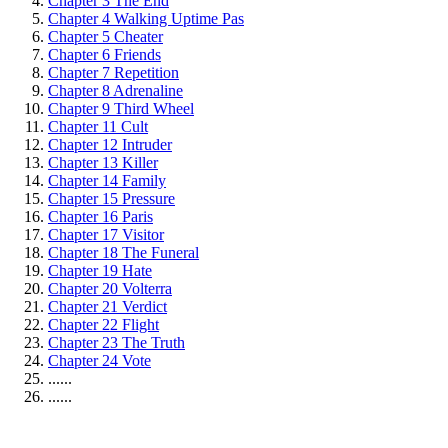
Chapter 3 The End
Chapter 4 Walking Uptime Pas
Chapter 5 Cheater
Chapter 6 Friends
Chapter 7 Repetition
Chapter 8 Adrenaline
Chapter 9 Third Wheel
Chapter 11 Cult
Chapter 12 Intruder
Chapter 13 Killer
Chapter 14 Family
Chapter 15 Pressure
Chapter 16 Paris
Chapter 17 Visitor
Chapter 18 The Funeral
Chapter 19 Hate
Chapter 20 Volterra
Chapter 21 Verdict
Chapter 22 Flight
Chapter 23 The Truth
Chapter 24 Vote
......
......